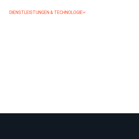
TE
DIENSTLEISTUNGEN & TECHNOLOGIE
ÜBER UNS
ZERTIFIZIER
ereich Stahlverarbeitung,
Dank moderner Technologi
nen Komplettservice von
können wir eine hohe Pro
hen, das CNC-Fräsen und
Aufträgen jeder Größeno
und dem Transport der