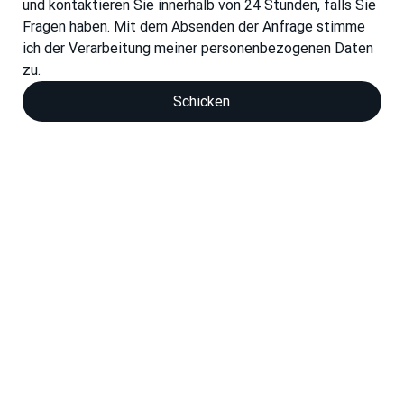
und kontaktieren Sie innerhalb von 24 Stunden, falls Sie 
Fragen haben. Mit dem Absenden der Anfrage stimme 
ich der Verarbeitung meiner personenbezogenen Daten 
zu.
Schicken
Richtlinien zur Verarbeitung personenbe
Wir sind bereit für Ihr Projekt
Egal ob Sie Formen, Werkzeuge, Strukturbauteile
oder Sonderanfertigungen herstellen, bei uns finden
Sie das passende Material und professionelle
Unterstützung.