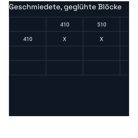
Geschmiedete, geglühte Blöcke
410
510
6
410
X
X