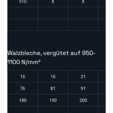
510
X
X
Walzbleche, vergütet auf 950-
1100 N/mm²
10
16
21
76
81
91
180
190
200
2