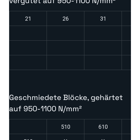
vergütet auf 950-1100 N/mm²
21
26
31
Geschmiedete Blöcke, gehärtet 
auf 950-1100 N/mm²
510
610
8