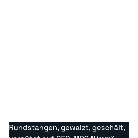
Mögliche Entlastungsglühung: ca. 550–600 °C
Verwenden:
Kunststoffspritzgussformen mit geringeren
Polieranforderungen
Formeinsätze, Formrahmen, Stützplatten
Formen für großformatige Produkte mit Schwerpunkt
auf schneller Produktion
Maschinen- und Strukturbauteile, die Festigkeit und
gute Bearbeitung erfordern.
Anwendung dort, wo eine einfache Produktion ohne
Wärmebehandlung erforderlich ist.
Rundstangen, gewalzt, geschält, 