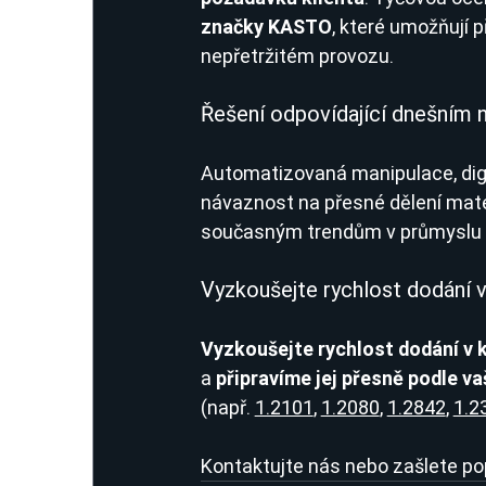
značky KASTO
, které umožňují p
nepřetržitém provozu.
Řešení odpovídající dnešním
Automatizovaná manipulace, digi
návaznost na přesné dělení mater
současným trendům v průmyslu 
Vyzkoušejte rychlost dodání v
Vyzkoušejte rychlost dodání v k
a 
připravíme jej přesně podle v
(např. 
1.2101
, 
1.2080
, 
1.2842
, 
1.2
Kontaktujte nás nebo zašlete pop