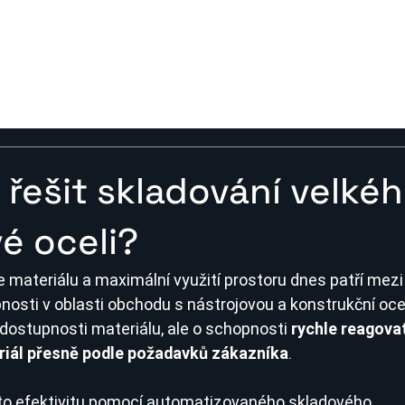
PRODUKTY
SLUŽBY & TECHNOLOGIE
O NÁS
CERTIFIKA
 řešit skladování velké
é oceli?
 materiálu a maximální využití prostoru dnes patří mezi
osti v oblasti obchodu s nástrojovou a konstrukční ocel
 dostupnosti materiálu, ale o schopnosti 
rychle reagovat
eriál přesně podle požadavků zákazníka
.
tuto efektivitu pomocí automatizovaného skladového 