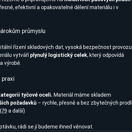
řesné, efektivní a opakovatelné dělení materiálu i v 
 nárokům průmyslu
tální řízení skladových dat, vysoká bezpečnost provozu
iálu vytváří 
plynulý logistický celek
, který odpovídá 
a výrobě.
 praxi
ategorii tyčové oceli. 
Materiál máme skladem 
ašich požadavků
 – rychle, přesně a bez zbytečných prodle
379
 a další)
távku, rádi se jí budeme ihned věnovat.