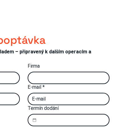
poptávka
ba
výkresu:
adem – připravený k dalším operacím a 
 následné
Firma
E-mail
*
Termín dodání