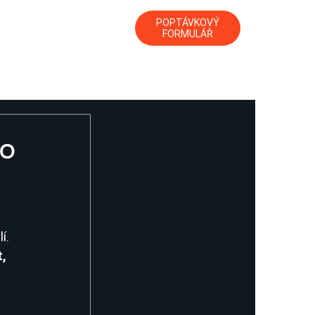
POPTÁVKOVÝ
CE
AKTUALITY
KONTAKTY
FORMULÁŘ
ho
 
í. 
, 