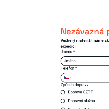
Nezávazná 
tabilní zásoby klíčových
Kompletní výro
akostí: rychlé dodávky i v
polotovarů dle 
Veškerý materiál máme skl
obě výkyvů trhu
pálení/řezání a
expedici.
frézování
íte
Jméno
*
Telefon
*
Způsob dopravy
Doprava CZTT
O: 49606204
IČ: CZ49606204
Dopravní služba