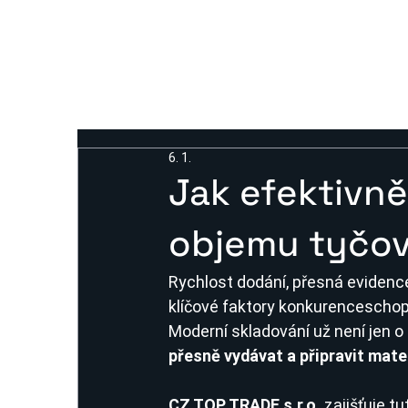
6. 1.
Jak efektivně
objemu tyčov
Rychlost dodání, přesná evidence
klíčové faktory konkurenceschopn
Moderní skladování už není jen o
přesně vydávat a připravit mat
CZ TOP TRADE s.r.o.
 zajišťuje 