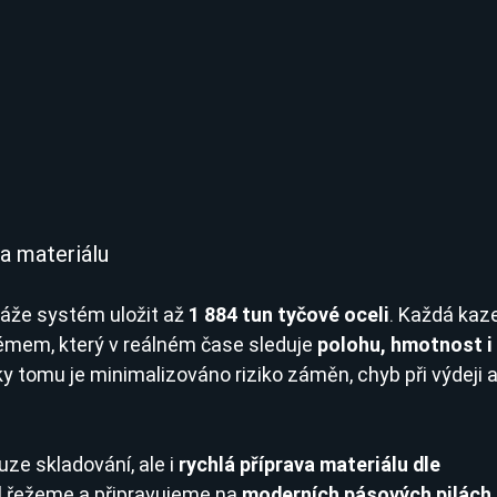
va materiálu
áže systém uložit až 
1 884 tun tyčové oceli
. Každá kaz
témem, který v reálném čase sleduje 
polohu, hmotnost i 
íky tomu je minimalizováno riziko záměn, chyb při výdeji a
ze skladování, ale i 
rychlá příprava materiálu dle 
l řežeme a připravujeme na 
moderních pásových pilách 