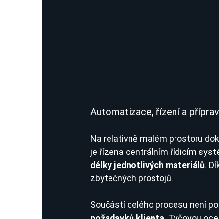
Automatizace, řízení a přípra
Na relativně malém prostoru dok
je řízena centrálním řídicím sys
délky jednotlivých materiálů
. D
zbytečných prostojů.
Součástí celého procesu není pou
požadavků klienta
. Tyčovou oce