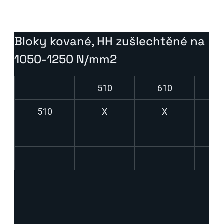
odolnost proti opotřebení
Bloky kované, HH zušlechtěné na 
1050-1250 N/mm2
510
610
7
510
X
X