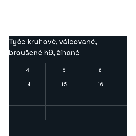
Použití:
Vrtáky, výstručníky, nástroje pro stříhání za studena.
Vyhazovače, kolíky, matrice
Tyče kruhové, válcované, 
broušené h9, žíhané 
4
5
6
14
15
16