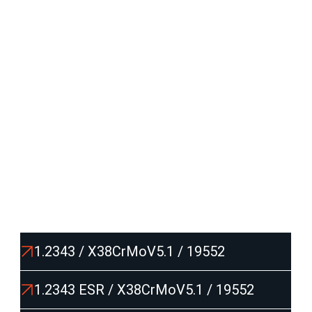
Díky vysoké homogenitě (např. EFS/ESR úpravě) a
stabilnímu mikrostrukturnímu složení poskytují
spolehlivý výkon i při nejnáročnějších cyklech tvarování.
Jsou ideální pro lisovací nástroje, formy pro tlakové lití
a další konstrukční použití, kde se teplota pohybuje
v desítkách až stovkách °C
Seznam produktů:
1.2343 / X38CrMoV5.1 / 19552
1.2343 ESR / X38CrMoV5.1 / 19552